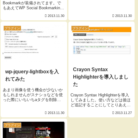
Bookmarkが装備されてます。で
もあえてWP Social Bookmarking
Lightを入れてみました。LINEと
2013.11.30
2013.11.30
evernoteを入れたかったのｗｗｗ
これも設定は自分の追加したいも
のを...
プラグイン
プラグイン
Crayon Syntax
wp-jquery-lightboxを入
Highlighterを導入しまし
れてみた
た
あまり画像を使う機会が少ないか
もしれませんがスナショなどを使
Crayon Syntax Highlighterを導入
った際にいちいちaタグを削除し
してみました。使い方などは後ほ
たりするのが面倒だからwp-
ど追記することにしてとりあえず
jquery-lightboxを入れたよ。難しい
使ってみます。<html xmlns=""
2013.11.30
2013.11.27
設定もしなくて良いし画像もうｐ
xml:lang="ja" lang="ja"><body>
する際に何も手を加えなくてもす
<p>サンプル</p...
べて自動で処理...
プラグイン