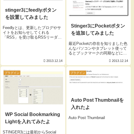
stinger3にfeedlyボタン
を設置してみました
Stinger3にPocketボタン
Feedlyとは、更新したブログやサ
イトをお知らせしてくれる
を追加してみました
「RSS」を受け取るRSSリーダで
すよー 早速Feedlyボタン設置用
最近Pocketの存在を知りました色
HTMLタグを用意しましょう やり
んなパソコンやタブレット使って
方はシンプルですぐにできます
るとブックマークの同期などにも
stinger3にfeedlyボタンをつける
疲れてしまいグチャグチャになり
2013.12.14
2013.12.14
方...
がちな私にこのPocketの存在を知
り使ってみたら凄く良いよーてな
訳で今ではPocketボタンがついて
プラグイン
プラグイン
るサイトだと...
Auto Post Thumbnailを
入れたよ
WP Social Bookmarking
Auto Post Thumbnail
Lightを入れてみたよ
STINGER3には最初からSocial