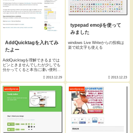
typepad emojiを使って
みました
AddQuicktagを入れてみ
windows Live Writeからの投稿は
楽で絵文字も使える
たよー
AddQuicktagを理解できるまでは
ピンときませんでしたが少しでも
分かってくると本当に凄い便利な
プラグインですよー使い方次第で
2013.12.29
2013.12.23
は色んな事が出来ちゃうんですよ
ー私くしはまだまだ初心なのでち
ょっとGgって参考になるサイトさ
wordpress
wordpress
まを紹介させてもら...