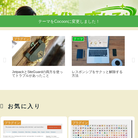
テーマをCocoonに変更しました！
プラグイン
テーマ
wo
トラブ
JetpackとSiteGuardの両方を使っ
レスポンシブをサクッと解除する
wo
てトラブルがあったこと
方法
表
お気に入り
プラグイン
プラグイン