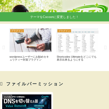
テーマをCocoonに変更しました！
プラグイン
プラグイン
wo
スタ
wordpressユーザーにお勧めセキ
Shortcodes Ultimateをどこにでも
最新
注
ュリティー対策プラグイン
表示出来るようにする
ファイルパーミッション
その他