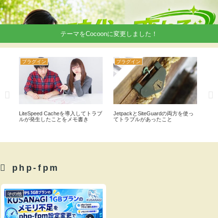
テーマをCocoonに変更しました！
プラグイン
プラグイン
テ
キ
LiteSpeed Cacheを導入してトラブ
JetpackとSiteGuardの両方を使っ
wo
ルが発生したことをメモ書き
てトラブルがあったこと
の
php-fpm
その他