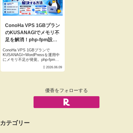
ConoHa VPS 1GBプラン
のKUSANAGIでメモリ不
足を解消！php-fpm設定
変更で利用可能メモリが3
ConoHa VPS 1GBプランで
倍になった体験談
KUSANAGI+WordPressを運用中
にメモリ不足が発覚。php-fpmの
max_childrenを50から5に変更す
2026.06.09
るだけで、利用可能メモリが
73MBから245MBへ約3.4倍に改善
した手順を詳しく解説します。
優香をフォローする
カテゴリー