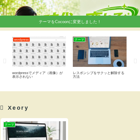
テーマをCocoonに変更しました！
wordpress
テーマ
テ
ル
wordpressでメディア（画像）が
レスポンシブをサクッと解除する
Si
表示されない
方法
イ
意
Xeory
テーマ