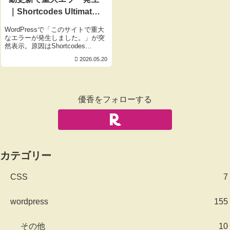
｜Shortcodes Ultimate
更新失敗が引き起こした
WordPressで「このサイトで重大
地獄の1日【実体験】
なエラーが発生しました。」が突
然表示。原因はShortcodes
Ultimateの自動更新失敗と、子テ
2026.05.20
ーマsidebar.phpのカンマ抜けとい
う意外な落とし穴。丸1日ハマっ
た実体験をもとに、原因調査の流
れと解決方法、再発防止の教訓を
詳しくまとめました。
優香をフォローする
カテゴリー
CSS
7
wordpress
155
その他
10