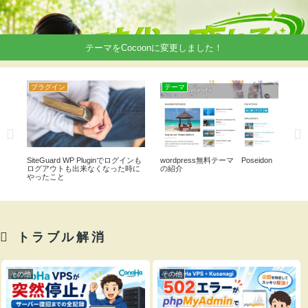
テーマをCocoonに変更しました！
プラグイン
テーマ
テ
る
SiteGuard WP Pluginでログインも
wordpress無料テーマ Poseidon
エッ
ログアウトも出来なくなった時に
の紹介
スト
やったこと
が
トラブル解消
その他
その他