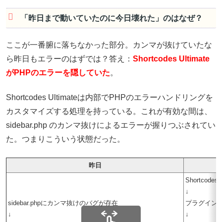
「昨日まで動いていたのに今日壊れた」のはなぜ？
ここが一番腑に落ちなかった部分。カンマが抜けていたな
ら昨日もエラーのはずでは？答え：
Shortcodes Ultimate
がPHPのエラーを隠していた
。
Shortcodes Ultimateは内部でPHPのエラーハンドリングを
カスタマイズする処理を持っている。これが有効な間は、
sidebar.php のカンマ抜けによるエラーが握りつぶされてい
た。つまりこういう状態だった。
昨日
Shortcode
↓
sidebar.phpにカンマ抜けのバグが存在
プラグイン
↓
↓