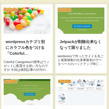
プラグイン
プラグイン
wordpressカテゴリ別
Jetpackが削除出来なく
にカラフル色をつける
なって困りました
「Colorful
wordoressで作ったサイトを丸ご
Categories」
と複製移動の出来事最初のデー
Colorful Categoriesの標準はウィ
タベースのバックアップ時にプ
ゼットに配置する使い方なので
ラグインを有効にしたままバッ
すが 今回は個別記事の日付の横
クアップを取ったせいか現時点
などのカテゴリの部分に色を付
では分かりませんがjetpackが正
けるやり方をメモ書きしたいと
常に作動もしなくなり削除すら
思います。 通常のウィゼットは
プラグイン
プラグイン
出来なくなってしまった。１...
以下のように表示されます 通常
個別記事の表示は...