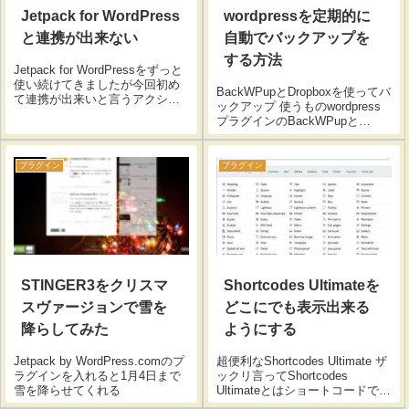
Jetpack for WordPress
wordpressを定期的に
と連携が出来ない
自動でバックアップを
する方法
Jetpack for WordPressをずっと
使い続けてきましたが今回初め
BackWPupとDropboxを使ってバ
て連携が出来いと言うアクシデ
ックアップ 使うものwordpress
ントに遭遇ｗｗｗエラーメッセ
プラグインのBackWPupと
ージは以下Jetpack を利用する
Dropboxだけで簡単に導入出来ま
には、サイトが公開されてい
す。 １- Dropboxに登録します。
て、アクセス制限がかかってい
上記のリンクから登録すると
プラグイン
プラグイン
ない必要がありま...
Dropboxで使える容量...
STINGER3をクリスマ
Shortcodes Ultimateを
スヴァージョンで雪を
どこにでも表示出来る
降らしてみた
ようにする
Jetpack by WordPress.comのプ
超便利なShortcodes Ultimate ザ
ラグインを入れると1月4日まで
ックリ言ってShortcodes
雪を降らせてくれる
Ultimateとはショートコードで記
事を装飾できるWordPressプラ