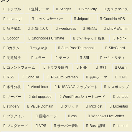
トラブル
無料テーマ
Stinger
Simplicity
カスタマイズ
kusanagi
エックスサーバー
Jetpack
ConoHa VPS
解決済み
お気に入り
wordpress
国産品
phpMyAdmin
Cocoon
Shortcodes Ultimate
アイキャッチ画像
Nginx
3カラム
つぶやき
Auto Post Thumbnail
SiteGuard
問題解決
エラー
テーマ
SSL
セキュリティ
コメントフォーム
トラブル解消
PHP
無料
Gush
RSS
ConoHa
PS Auto Sitemap
有料テーマ
HAIK
条件分枝
AlmaLinux
KUSANAGIアップデート
レスポンシブ
サーバー
dnf upgrade
WordPressショートコード
certbot
stinger7
Value Domain
グリッド
MixHost
Luxeritas
プラグイン
固定ページ
css
Windows Live Writer
ブログカード
VPS
サーバー管理
Basic認証
chmod