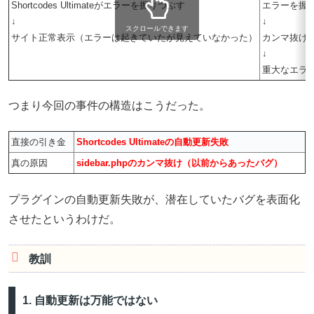
Shortcodes Ultimateがエラーを握りつぶす
エラーを握
↓
↓
スクロールできます
サイト正常表示（エラーは起きていたが見えていなかった）
カンマ抜け
↓
重大なエラ
つまり今回の事件の構造はこうだった。
直接の引き金
Shortcodes Ultimateの自動更新失敗
真の原因
sidebar.phpのカンマ抜け（以前からあったバグ）
プラグインの自動更新失敗が、潜在していたバグを表面化
させたというわけだ。
教訓
1. 自動更新は万能ではない