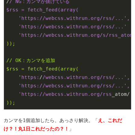
/
/ NG：カンマが抜けている

$rss = fetch_feed(array(

    'https:/
/webcss.withrun.org/rss
/...',

    'https:/
/webcss.withrun.org/rss
/...'  
    'https:/
/webcss.withrun.org/s
/rss_atom
));

// OK：カンマを追加

$rss = fetch_feed(array(

    '
https:
/
/webcss.withrun.org/rss
/...',

    'https:/
/webcss.withrun.org/rss
/...', 
    'https:/
/webcss.withrun.org/rss
_atom/
'

カンマを1個追加したら、あっさり解決。「
え、これだ
け？！丸1日これだったの？！
」