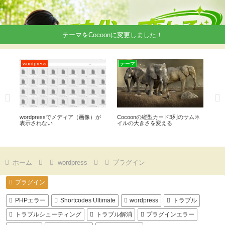
テーマをCocoonに変更しました！
wordpress
テーマ
テ
ル
wordpressでメディア（画像）が
Cocoonの縦型カード3列のサムネ
Si
es」
表示されない
イルの大きさを変える
イ
意
ホーム
wordpress
プラグイン
プラグイン
PHPエラー
Shortcodes Ultimate
wordpress
トラブル
トラブルシューティング
トラブル解消
プラグインエラー