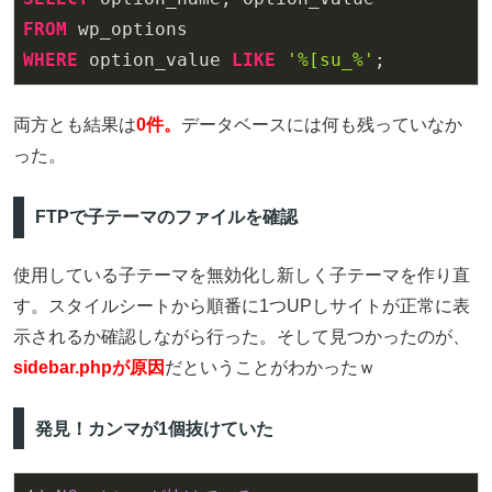
FROM
WHERE
 option_value 
LIKE
'%[su_%'
両方とも結果は
0件。
データベースには何も残っていなか
った。
FTPで子テーマのファイルを確認
使用している子テーマを無効化し新しく子テーマを作り直
す。スタイルシートから順番に1つUPしサイトが正常に表
示されるか確認しながら行った。そして見つかったのが、
sidebar.phpが原因
だということがわかったｗ
発見！カンマが1個抜けていた