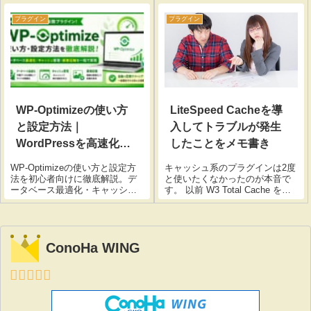
グインで40種類以上のデザイン
パーツを無料で利用できるる超
プラグイン
プラグイン
優れものです。 インスト...
WP-Optimizeの使い方
LiteSpeed Cacheを導
と設定方法｜
入してトラブルが発生
WordPressを高速化す
したことをメモ書き
る最強プラグイン解説
WP-Optimizeの使い方と設定方
キャッシュ系のプラグインは2度
法を初心者向けに徹底解説。デ
と使いたくなかったのが本音で
ータベース最適化・キャッシ
す。 以前 W3 Total Cache を使
ュ・画像圧縮でWordPressを高
って凄く困ったからです。あれ
速化。自動クリーンアップ設定
からもう3年以上経ってるんだｗ
や注意点までわかりやすく紹介
早いもんですね。。。 あと、 よ
します。
く似たもので言うとエックスサ
ConoHa WING
ーバーの mod...