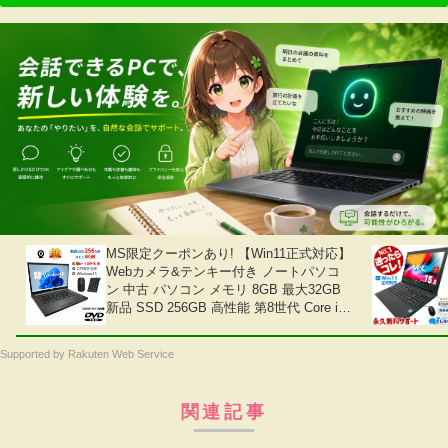
MS限定クーポンあり! 【Win11正式対応】
Webカメラ&テンキー付き ノートパソコ
ン 中古 パソコン メモリ 8GB 最大32GB
新品 SSD 256GB 高性能 第8世代 Core i5
搭載 DVD 中古ノートパソコン
Windows11 Pro 店長オススメ おまかせ
Supported by Rakuten Web Service
15.6型 無線LAN office付き 2026 福袋 ギ
フト
関連記事