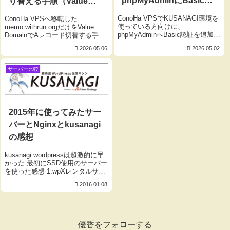
phpMyAdminにBasic認
り替える手順（Value
証を設定する方法【初心
Domain対応）
ConoHa VPSでKUSANAGI環境を
ConoHa VPSへ移転した
者向け】
使っている方向けに、
memo.withrun.orgだけをValue
phpMyAdminへBasic認証を追加し
DomainでAレコード切替する手順
て2段階認証を実現する手順を初
を解説。DNS確認、certbotでの
2026.05.06
2026.05.02
心者向けに解説。パスワードファ
SSL取得、Kusanagi/Nginx設定ま
イル作成からnginx設定、動作確認
でを順を追って説明し、他サブド
まで丁寧にまとめています。
メインへ影響を与えず安全に移行
サーバー比較
する方法を紹介します。
2015年に使ってみたサー
バーとNginxとkusanagi
の感想
kusanagi wordpressは超激的に早
かった 最初にSSD使用のサーバー
を使った感想 1.wpXレンタルサー
バー（エックスサーバー）
2016.01.08
2.Z.comの共有サーバー 2社を使
ってみました。 辛口で言うとスピ
ード的には速くなったと感...
優香をフォローする