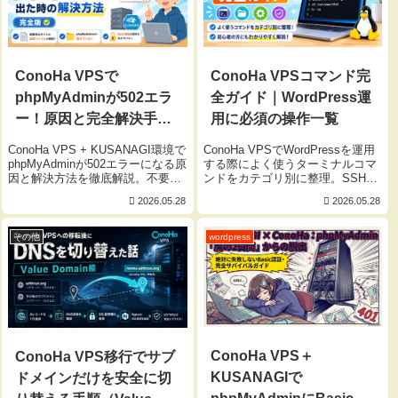
ConoHa VPSで
ConoHa VPSコマンド完
phpMyAdminが502エラ
全ガイド｜WordPress運
ー！原因と完全解決手順
用に必須の操作一覧
まとめ【KUSANAGI対
ConoHa VPS + KUSANAGI環境で
ConoHa VPSでWordPressを運用
応】
phpMyAdminが502エラーになる原
する際によく使うターミナルコマ
因と解決方法を徹底解説。不要な
ンドをカテゴリ別に整理。SSH接
nginx設定ファイル、phpMyAdmin
続、ファイル操作、Nginx・
2026.05.28
2026.05.28
消失、Basic認証未設定など複数
MariaDB管理、Kusanagi専用コマ
の問題をまとめて完全復旧する手
ンドまで初心者にもわかりやすく
順を紹介します。
解説。
その他
wordpress
ConoHa VPS＋
ConoHa VPS移行でサブ
KUSANAGIで
ドメインだけを安全に切