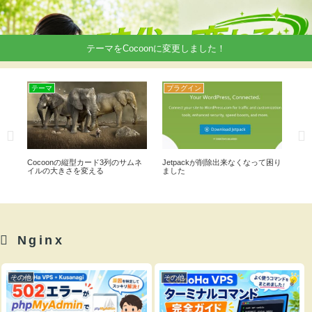
テーマをCocoonに変更しました！
テーマ
プラグイン
プ
キ
Cocoonの縦型カード3列のサムネ
Jetpackが削除出来なくなって困り
Li
イルの大きさを変える
ました
ル
Nginx
その他
その他