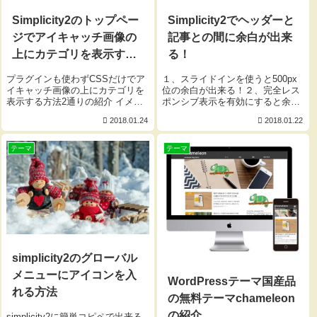
Simplicity2のトップペー
Simplicity2でヘッダーと
ジでアイキャッチ画像の
記事との間に余白が出来
上にカテゴリを表示する
る！
方法
プラグインも使わずCSSだけでア
１、スライドインを使うと500px
イキャッチ画像の上にカテゴリを
位の余白が出来る！２、完全レス
表示する方法2通りの紹介 イメー
ポンシブ表示を有効にすると余白
ジとしてはこんな感じになります
はなくなるがスライドインは使え
2018.01.24
2018.01.22
が今回紹介するものはカテゴリ別
なくなる！このような現象を起こ
に色は変えれません！ 説明はザ
すのは グローバルメニューをスク
ックリいきます 1つ目のやり方は
ロール固定する【Simplicity2】 の
テーマ
テーマ
style.cssに...
スクリプト...
simplicity2のグローバル
メニューにアイコンを入
WordPressテーマ国産品
れる方法
の無料テーマchameleon
の紹介
simplicity2に簡単コピペで出来る