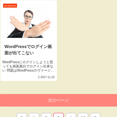
もんですね。。。 あと、 よく似
いました。 以前もなんか...
たもので言うとエックスサーバー
wordpress
の mod...
WordPressでログイン画
面が出てこない
WordPressにログインしようと思
っても画面真白でログイン出来な
い 問題はWordPressのヴァージョ
ンとPHPのヴァージョンが問題で
2017.11.22
した。 とりあえずPHPのヴァージ
ョンを7.1からそれ以外に変えれば
直りました！ 参考までに私の環
境...
次のページ