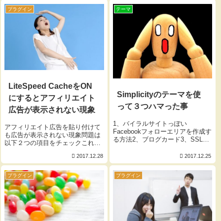
とこのような現象が起こっていた
型というのはページを上下へスク
けど 今回は無効にしている！ ひ
ロールしても画面上部に固定表示
プラグイン
テーマ
と...
され続けるメニュー...
LiteSpeed CacheをON
Simplicityのテーマを使
にするとアフィリエイト
って３つハマった事
広告が表示されない現象
1、バイラルサイトっぽい
アフィリエイト広告を貼り付けて
Facebookフォローエリアを作成す
も広告が表示されない現象問題は
る方法2、ブログカード3、SSL化
以下２つの項目をチェックこれは
したサイトで混在アクティブコン
広告会社やいろんな環境によって
テンツが出る1番ハマったのはバ
2017.12.28
2017.12.25
も変わってくるかもしれませんが
イラルサイトっぽいFacebookフォ
私の場合は以下の2つ項目をオフ
ローエリアを作成する方法で分か
にすれば解決出来ました！JS
プラグイン
プラグイン
ればなんてことな...
Deferrerが使えないのは...