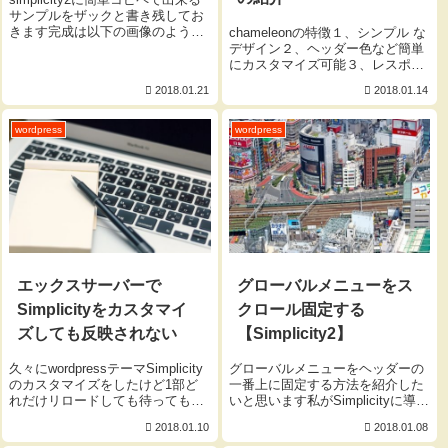
サンプルをザックと書き残してお
きます完成は以下の画像のように
chameleonの特徴１、シンプル な
なりますやり方説明することも必
デザイン２、ヘッダー色など簡単
要ない感じなのでソースコードだ
にカスタマイズ可能３、レスポン
けにしておきますね。。。アイコ
シブデザイン記事の一覧、記事、
2018.01.21
2018.01.14
ンなどはお好きなものに変えて下
プロフィールなど最低限の機能に
さい今回はFont...
絞り、シンプルなデザインとして
います。 WordPressには、SNS対
wordpress
wordpress
応や、各...
エックスサーバーで
グローバルメニューをス
Simplicityをカスタマイ
クロール固定する
ズしても反映されない
【Simplicity2】
久々にwordpressテーマSimplicity
グローバルメニューをヘッダーの
のカスタマイズをしたけど1部ど
一番上に固定する方法を紹介した
れだけリロードしても待っても反
いと思います私がSimplicityに導入
映されないｗｗｗ 以前に
したものはスクロール追従型のグ
2018.01.10
2018.01.08
mod_pagespeedを有効にしている
ローバルメニュースクロール追従