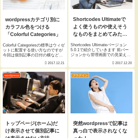
Shortcodes Ultimateで
wordpressカテゴリ別に
よく使うものや使えそう
カラフル色をつける
なものをまとめてみた
「Colorful Categories」
よ！
Shortcodes Ultimateバージョン
Colorful Categoriesの標準はウィゼ
5.0.1で紹介していきます 前バー
ットに配置する使い方なのですが
ジョンから管理画面での見栄えが
今回は個別記事の日付の横などの
かなり変わっていたのでびっくり
カテゴリの部分に色を付けるやり
2017.12.21
2017.12.20
ｗ でもソースコードは以前のまま
方をメモ書きしたいと思います。
でOKぽい。 投稿記事を表示させ
通常のウィゼットは以下のように
る こんな感じで表示されます ...
表示されます 通常個別記事の表示
wordpress
プラグイン
は...
トップページ(ホーム)だ
突然wordpressで記事は
け表示させて個別記事に
真っ白で表示されなくな