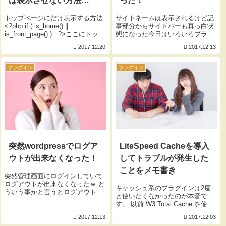
は表示させない方法
った！
(wordpress編)
トップページにだけ表示する方法
サイトネームは表示されるけど記
<?php if ( is_home() ||
事部分からサイドバーも真っ白状
is_front_page() ) : ?>ここにトップ
態になった今日はいろいろプラグ
ページにだけ表示したいものを記
インの見直しをしていてON,OFF
2017.12.20
2017.12.13
載<?php endif; ?> トップページに
をやっていたのが原因でしたｗ何
だけ表示しない方法 <?p...
が悪かったのかと言うとプラグイ
ンの「Jetpack」が原因でした。
プラグイン
プラグイン
以前にwordpre...
LiteSpeed Cacheを導入
突然wordpressでログア
してトラブルが発生した
ウトが出来なくなった！
ことをメモ書き
突然管理画面にログインしていて
ログアウトが出来なくなったｗ ど
キャッシュ系のプラグインは2度
ういう事かと言うとログアウトし
と使いたくなかったのが本音で
てもまた同じ画面に戻ってしまう
す。 以前 W3 Total Cache を使っ
んです。 それでブラウザを閉じて
て凄く困ったからです。あれから
ログインしようとしても404ペー
2017.12.13
2017.12.03
もう3年以上経ってるんだｗ 早い
ジが表示されるようになってしま