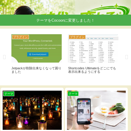
テーマをCocoonに変更しました！
プラグイン
プラグイン
プ
テゴ
Jetpackが削除出来なくなって困り
Shortcodes Ultimateをどこにでも
wo
方
ました
表示出来るようにする
色をつ
テーマ
テーマ