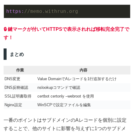
https:
//memo.withrun.org
🔒 鍵マークが付いてHTTPSで表示されれば移転完全完了で
す！
まとめ
作業
内容
DNS変更
Value DomainでAレコードを1行追加するだけ
DNS反映確認
nslookupコマンドで確認
SSL証明書取得
certbot certonly –webroot を使用
Nginx設定
WinSCPで設定ファイルを編集
一番のポイントはサブドメインのAレコードを個別に設定
することで、他のサイトに影響を与えずに1つのサブドメ