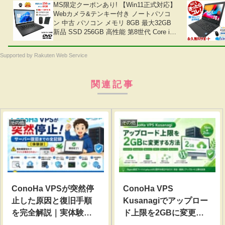
MS限定クーポンあり! 【Win11正式対応】
Webカメラ&テンキー付き ノートパソコ
ン 中古 パソコン メモリ 8GB 最大32GB
新品 SSD 256GB 高性能 第8世代 Core i5
搭載 DVD 中古ノートパソコン
Windows11 Pro 店長オススメ おまかせ
Supported by Rakuten Web Service
15.6型 無線LAN office付き 2026 福袋 ギ
フト
関連記事
その他
その他
ConoHa VPSが突然停
ConoHa VPS
止した原因と復旧手順
Kusanagiでアップロー
を完全解説｜実体験レ
ド上限を2GBに変更す
ポート
る方法【完全手順】