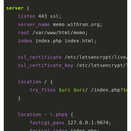
server
 {

listen
443
 ssl;

server_name
 memo.withrun.org;

root
 /var/www/html/memo;

index
 index.php index.html;

ssl_certificate
 /etc/letsencrypt/live/m
ssl_certificate_key
 /etc/letsencrypt/li
location
 / {

try_files
$uri
$uri
/ /index.php?
$q
    }

location
~ \.php$
 {

fastcgi_pass
127.0.0.1:9074
;

fastcgi_index
 index.php;
