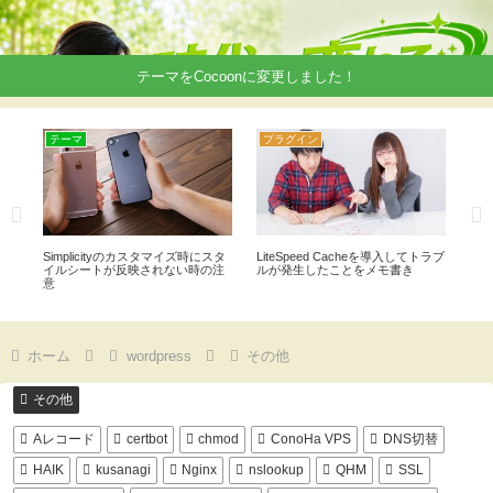
テーマをCocoonに変更しました！
テーマ
プラグイン
プ
が
Simplicityのカスタマイズ時にスタ
LiteSpeed Cacheを導入してトラブ
wo
イルシートが反映されない時の注
ルが発生したことをメモ書き
ュ
意
ホーム
wordpress
その他
その他
Aレコード
certbot
chmod
ConoHa VPS
DNS切替
HAIK
kusanagi
Nginx
nslookup
QHM
SSL