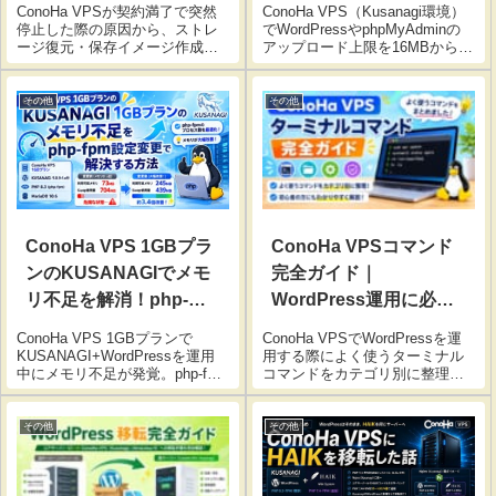
ConoHa VPSが契約満了で突然
ConoHa VPS（Kusanagi環境）
停止した際の原因から、ストレ
でWordPressやphpMyAdminの
ージ復元・保存イメージ作成・
アップロード上限を16MBから
新規VPS構築・DNS変更までの
2GBへ引き上げる方法を解説。
全復旧手順を実体験ベースで詳
Nginx・php.iniの設定変更、sed
しく解説します。
コマンドによる安全な編集手
その他
その他
順、再起動方法まで完全ガイ
ド。
ConoHa VPS 1GBプラ
ConoHa VPSコマンド
ンのKUSANAGIでメモ
完全ガイド｜
リ不足を解消！php-
WordPress運用に必須
fpm設定変更で利用可能
の操作一覧
ConoHa VPS 1GBプランで
ConoHa VPSでWordPressを運
メモリが3倍になった体
KUSANAGI+WordPressを運用
用する際によく使うターミナル
中にメモリ不足が発覚。php-fpm
コマンドをカテゴリ別に整理。
験談
のmax_childrenを50から5に変更
SSH接続、ファイル操作、
するだけで、利用可能メモリが
Nginx・MariaDB管理、Kusanagi
73MBから245MBへ約3.4倍に改
専用コマンドまで初心者にもわ
その他
その他
善した手順を詳しく解説しま
かりやすく解説。
す。