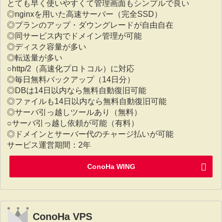
とても早く使いやすくて管理画面もシンプルで良い
◎nginxを用いた高速サーバー（完全SSD）
◎プランのアップ・ダウングレードが自由自在
◎同サービス内でドメイン管理が可能
◎ディスク容量が多い
◎転送量が多い
○http/2（高速化プロトコル）に対応
◎毎日無料バックアップ（14日分）
◎DBは14日以内なら無料自動復旧可能
◎ファイルも14日以内なら無料自動復旧可能
◎サーバ引っ越しツールあり（無料）
○サーバ引っ越し依頼が可能（有料）
◎ドメインとサーバー代のチャージ払いが可能
サービス運営期間：2年
ConoHa WING
ConoHa VPS