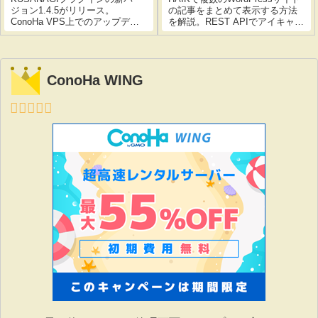
ジョン1.4.5がリリース。
の記事をまとめて表示する方法
ConoHa VPS上でのアップデー
を解説。REST APIでアイキャッ
ト手順をコマンドコピペで解
チ画像を取得し、NEWリボン付
説。dnf upgradeとkusanagi
きで最新記事を自動表示。コー
update pluginの2ステップで10分
ド付きで初心者でも簡単に導入
以内に完了。初心者でも安心の
できます。
ConoHa WING
丁寧な手順付き。