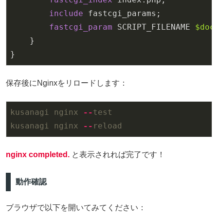
include
 fastcgi_params;

fastcgi_param
 SCRIPT_FILENAME 
$doc
    }

保存後にNginxをリロードします：
kusanagi
nginx
-
-
test
kusanagi
nginx
-
-
reload
nginx completed.
と表示されれば完了です！
動作確認
ブラウザで以下を開いてみてください：