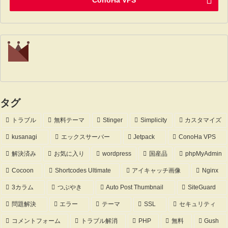
タグ
トラブル
無料テーマ
Stinger
Simplicity
カスタマイズ
kusanagi
エックスサーバー
Jetpack
ConoHa VPS
解決済み
お気に入り
wordpress
国産品
phpMyAdmin
Cocoon
Shortcodes Ultimate
アイキャッチ画像
Nginx
3カラム
つぶやき
Auto Post Thumbnail
SiteGuard
問題解決
エラー
テーマ
SSL
セキュリティ
コメントフォーム
トラブル解消
PHP
無料
Gush