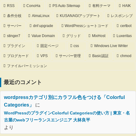
RSS
ConoHa
PS Auto Sitemap
有料テーマ
HAIK
条件分枝
AlmaLinux
KUSANAGIアップデート
レスポンシブ
サーバー
dnf upgrade
WordPressショートコード
certbot
stinger7
Value Domain
グリッド
MixHost
Luxeritas
プラグイン
固定ページ
css
Windows Live Writer
ブログカード
VPS
サーバー管理
Basic認証
chmod
ファイルパーミッション
最近のコメント
wordpressカテゴリ別にカラフル色をつける「Colorful
Categories」
に
WordPressのプラグインColorful Categoriesの使い方 | 東京・名
古屋のwebフリーランスエンジニア 大林良平
より