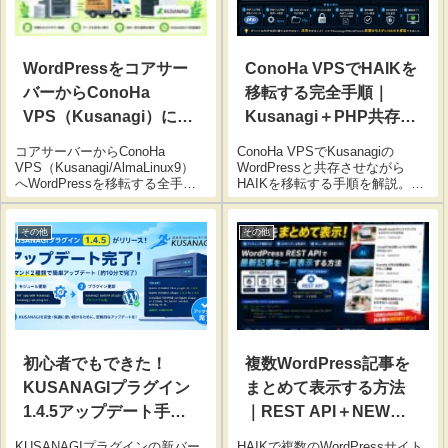
ConoHa VPSでHAIKを
WordPressをコアサー
移転する完全手順｜
バーからConoHa
Kusanagi＋PHP共存構
VPS（Kusanagi）に移
成の設定まとめ
転してみた完全手順
ConoHa VPSでKusanagiの
コアサーバーからConoHa
【トラブル解決まと
WordPressと共存させながら
VPS（Kusanagi/AlmaLinux9）
HAIKを移転する手順を解説。
へWordPressを移転する全手順
め】
PHP7.4-FPM追加、Nginx設定、
を解説。パーミッション設定・
パーミッション、トラブル対処
DBインポート・SSL証明書取得
まで完全まとめ。
まで、実際に発生したトラブル
その他
その他
と解決方法も合わせてまとめて
います。
初心者でもできた！
複数WordPress記事を
KUSANAGIプラグイン
まとめて表示する方法
1.4.5アップデート手順
｜REST API＋NEWリ
【ConoHa VPS】
ボン対応
KUSANAGIプラグインの新バー
HAIKで複数のWordPressサイト