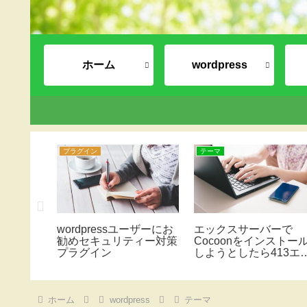
ホーム
wordpress
プラグイン
テーマ
カスタマイ
wordpressユーザーにお
エックスサーバーで
シートが
勧めセキュリティー対策
Cocoonをインストー
の注意
プラグイン
しようとしたら413エ
ーが出る！
ホーム
wordpress
テーマ