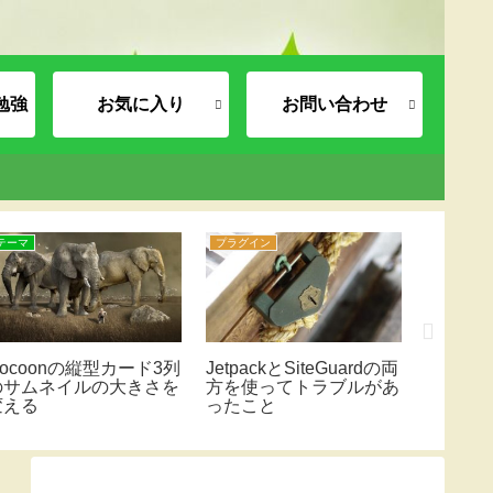
お勉強
お気に入り
お問い合わせ
テーマ
プラグイン
プラグイン
Cocoonの縦型カード3列
JetpackとSiteGuardの両
SiteGua
のサムネイルの大きさを
方を使ってトラブルがあ
ログイ
変える
ったこと
出来な
たこと