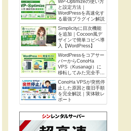
WP-Optimizeの使い方
なった体験談
と設定方法｜
WordPressを高速化す
る最強プラグイン解説
Simplicityに目次機能
を追加｜Cocoon風デ
ザインで簡単コピペ導
入【WordPress】
WordPressをコアサー
バーからConoHa
VPS（Kusanagi）に
移転してみた完全手順
【トラブル解決まと
ConoHa VPSが突然停
め】
止した原因と復旧手順
を完全解説｜実体験レ
ポート