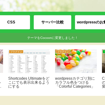
CSS
サーバー比較
wordpressの
テーマをCocoonに変更しました！
プラグイン
プラグイン
Shortcodes Ultimateをど
wordpressカテゴリ別に
ル
こにでも表示出来るよう
カラフル色をつける
ラ
にする
「Colorful Categories」