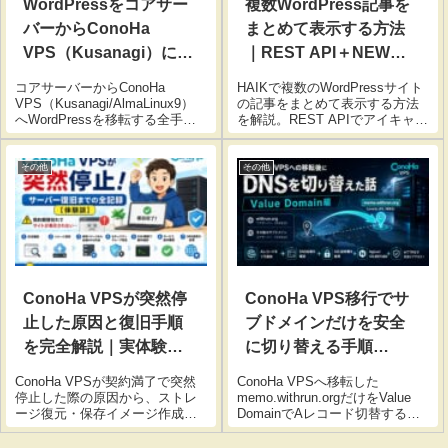
WordPressをコアサー
複数WordPress記事を
バーからConoHa
まとめて表示する方法
VPS（Kusanagi）に移
｜REST API＋NEWリ
転してみた完全手順
ボン対応
コアサーバーからConoHa
HAIKで複数のWordPressサイト
【トラブル解決まと
VPS（Kusanagi/AlmaLinux9）
の記事をまとめて表示する方法
へWordPressを移転する全手順
を解説。REST APIでアイキャッ
め】
を解説。パーミッション設定・
チ画像を取得し、NEWリボン付
DBインポート・SSL証明書取得
きで最新記事を自動表示。コー
まで、実際に発生したトラブル
ド付きで初心者でも簡単に導入
その他
その他
と解決方法も合わせてまとめて
できます。
います。
ConoHa VPSが突然停
ConoHa VPS移行でサ
止した原因と復旧手順
ブドメインだけを安全
を完全解説｜実体験レ
に切り替える手順
ポート
（Value Domain対応）
ConoHa VPSが契約満了で突然
ConoHa VPSへ移転した
停止した際の原因から、ストレ
memo.withrun.orgだけをValue
ージ復元・保存イメージ作成・
DomainでAレコード切替する手
新規VPS構築・DNS変更までの
順を解説。DNS確認、certbotで
全復旧手順を実体験ベースで詳
のSSL取得、Kusanagi/Nginx設