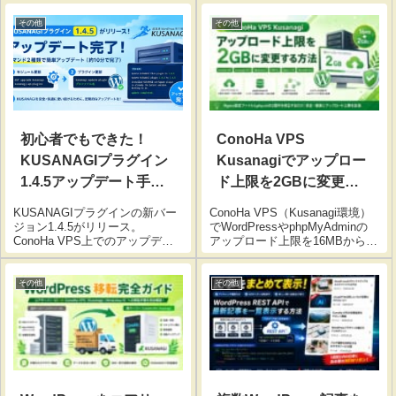
パーミッション、トラブル対処
Nginx・MariaDB管理、Kusanagi
まで完全まとめ。
専用コマンドまで初心者にもわ
その他
その他
かりやすく解説。
初心者でもできた！
ConoHa VPS
KUSANAGIプラグイン
Kusanagiでアップロー
1.4.5アップデート手順
ド上限を2GBに変更す
【ConoHa VPS】
る方法【完全手順】
KUSANAGIプラグインの新バー
ConoHa VPS（Kusanagi環境）
ジョン1.4.5がリリース。
でWordPressやphpMyAdminの
ConoHa VPS上でのアップデー
アップロード上限を16MBから
ト手順をコマンドコピペで解
2GBへ引き上げる方法を解説。
説。dnf upgradeとkusanagi
Nginx・php.iniの設定変更、sed
update pluginの2ステップで10分
コマンドによる安全な編集手
その他
その他
以内に完了。初心者でも安心の
順、再起動方法まで完全ガイ
丁寧な手順付き。
ド。