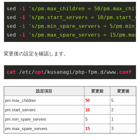
sed -
i
's/pm.max_children = 50/pm.max_chil
sed -
i
's/pm.start_servers = 10/pm.start_s
sed -
i
's/pm.min_spare_servers = 5/pm.min_
sed -
i
's/pm.max_spare_servers = 15/pm.max
変更後の設定を確認します。
cat
 /etc/
opt
/kusanagi/php-fpm.d/www.
conf
 |
設定項目
変更前
変更後
pm.max_children
50
5
pm.start_servers
10
2
pm.min_spare_servers
5
1
pm.max_spare_servers
15
3