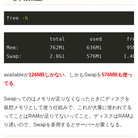
free -
h
              total        used        fre
Mem:          
762
Mi       
636
Mi        
95
M
Swap:         
2.0
Gi       
576
Mi       
1.4
G
availableが
126MBしかない
。しかもSwapを
576MBも使っ
てる
。
Swapってのはメモリが足りなくなったときにディスクを
仮想メモリとして使う仕組みで、これが大量に使われてる
ってことはRAMが足りてないってこと。ディスクはRAMよ
り遅いので、Swapを多用するとサーバーが重くなる。