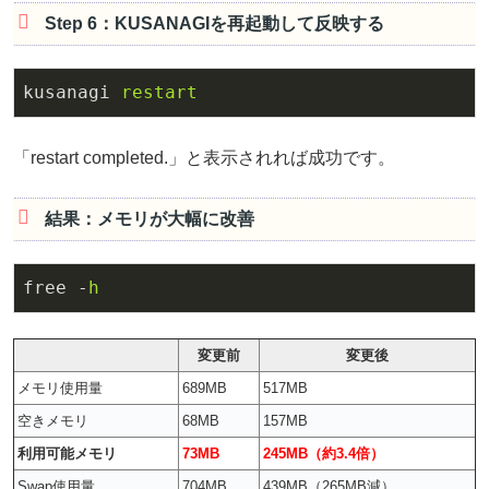
Step 6：KUSANAGIを再起動して反映する
kusanagi 
restart
「restart completed.」と表示されれば成功です。
結果：メモリが大幅に改善
free -
h
変更前
変更後
メモリ使用量
689MB
517MB
空きメモリ
68MB
157MB
利用可能メモリ
73MB
245MB（約3.4倍）
Swap使用量
704MB
439MB（265MB減）