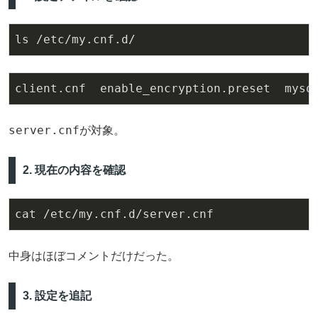
ls /etc/my
.cnf
.d
/
client
.cnf
  enable_encryption
.preset
  mysq
server.cnf
が対象。
2. 現在の内容を確認
cat /etc/my
.cnf
.d
/server.cnf
中身はほぼコメントだけだった。
3. 設定を追記