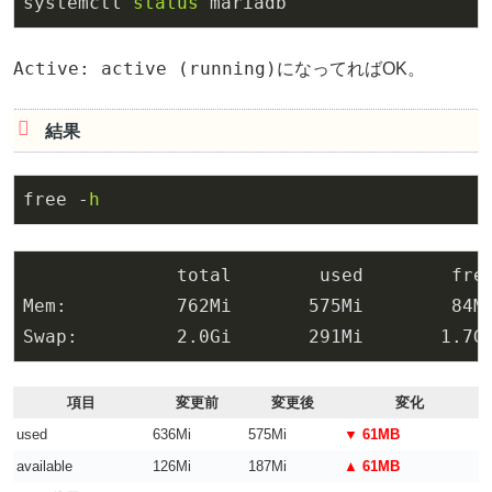
systemctl 
status
 mariadb
Active: active (running)
になってればOK。
結果
free -
h
              total        used        fre
Mem:          
762
Mi       
575
Mi        
84
M
Swap:         
2.0
Gi       
291
Mi       
1.7
G
項目
変更前
変更後
変化
used
636Mi
575Mi
▼ 61MB
available
126Mi
187Mi
▲ 61MB