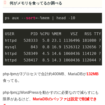
何がメモリを食ってるか調べる
ps aux --
sort
=-%mem | head -
10
USER       PID %CPU %MEM    VSZ   RSS TTY  
httpd   
528333
5.8
23.1
1136496
181080
 ? 
mysql      
843
0.8
16.9
1526312
132656
 ? 
httpd   
528349
4.5
14.6
1060436
114120
 ? 
httpd   
528417
8.5
14.3
1060436
112044
 ? 
php-fpmが3プロセスで合計約400MB、MariaDBが
132MB
食ってる。
php-fpmはWordPressを動かすのに必要なので減らすにも
限界があるけど、
MariaDBのバッファは設定で削減でき