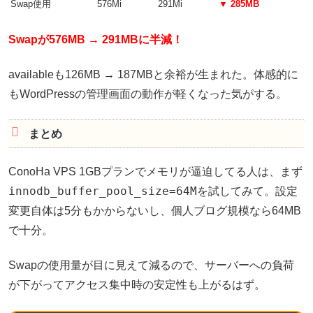
Swap使用
576Mi
291Mi
▼ 285MB
Swapが576MB → 291MBに半減！
availableも126MB → 187MBと余裕が生まれた。体感的に
もWordPressの管理画面の動作が軽くなった気がする。
まとめ
ConoHa VPS 1GBプランでメモリが逼迫してる人は、まず
innodb_buffer_pool_size=64M
を試してみて。設定
変更自体は5分もかからないし、個人ブログ規模なら64MB
で十分。
Swapの使用量が目に見えて減るので、サーバーへの負荷
が下がってアクセス集中時の安定性も上がるはず。