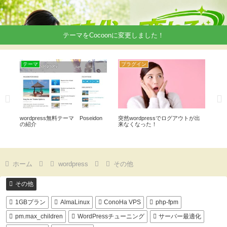
テーマをCocoonに変更しました！
テーマ
プラグイン
プ
る
wordpress無料テーマ Poseidon
突然wordpressでログアウトが出
Sho
の紹介
来なくなった！
表
ホーム
wordpress
その他
その他
1GBプラン
AlmaLinux
ConoHa VPS
php-fpm
pm.max_children
WordPressチューニング
サーバー最適化