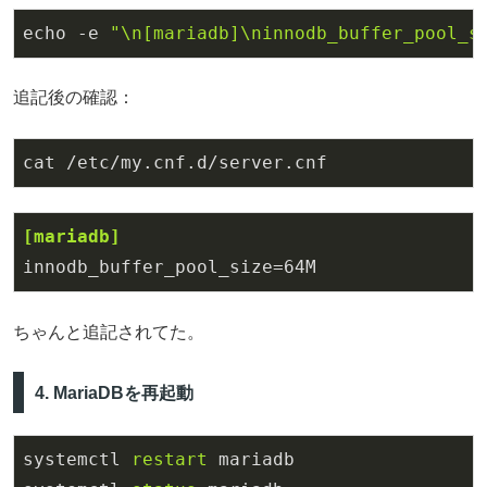
echo -e 
"\n[mariadb]\ninnodb_buffer_pool_s
追記後の確認：
cat /etc/my
.cnf
.d
/server.cnf
[mariadb]
innodb_buffer_pool_size
=
64
M
ちゃんと追記されてた。
4. MariaDBを再起動
systemctl 
restart
 mariadb
