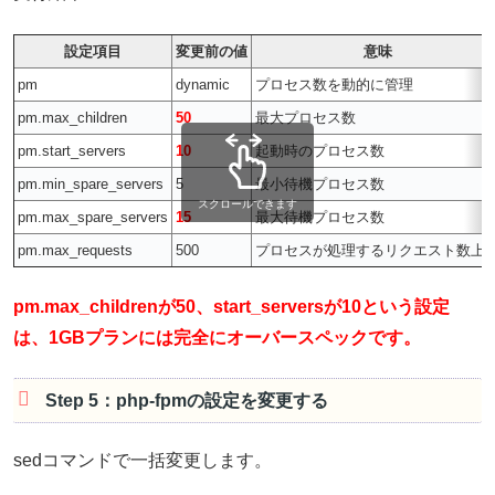
設定項目
変更前の値
意味
pm
dynamic
プロセス数を動的に管理
pm.max_children
50
最大プロセス数
pm.start_servers
10
起動時のプロセス数
pm.min_spare_servers
5
最小待機プロセス数
スクロールできます
pm.max_spare_servers
15
最大待機プロセス数
pm.max_requests
500
プロセスが処理するリクエスト数上
pm.max_childrenが50、start_serversが10という設定
は、1GBプランには完全にオーバースペックです。
Step 5：php-fpmの設定を変更する
sedコマンドで一括変更します。