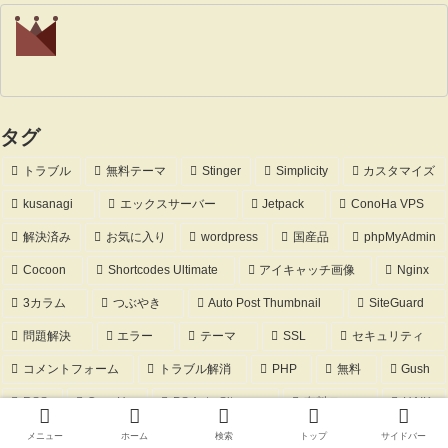
タグ
トラブル
無料テーマ
Stinger
Simplicity
カスタマイズ
kusanagi
エックスサーバー
Jetpack
ConoHa VPS
解決済み
お気に入り
wordpress
国産品
phpMyAdmin
Cocoon
Shortcodes Ultimate
アイキャッチ画像
Nginx
3カラム
つぶやき
Auto Post Thumbnail
SiteGuard
問題解決
エラー
テーマ
SSL
セキュリティ
コメントフォーム
トラブル解消
PHP
無料
Gush
RSS
ConoHa
PS Auto Sitemap
有料テーマ
HAIK
条件分枝
AlmaLinux
KUSANAGIアップデート
レスポンシブ
メニュー
ホーム
検索
トップ
サイドバー